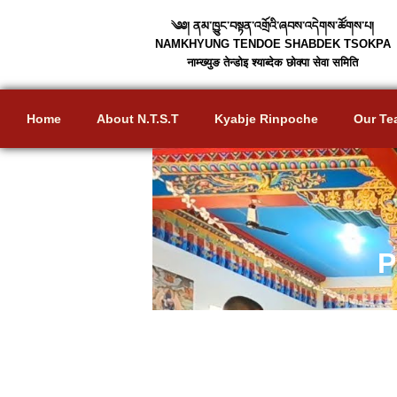
Skip
༄༅། ནམ་ཁྱུང་བསྟན་འགྲོའི་ཞབས་འདེགས་
ཚོགས་པ།
to
NAMKHYUNG TENDOE SHABDEK TSOKPA
content
नाम्ख्युङ तेन्डोइ श्याब्देक छोक्पा सेवा समिति
Home
About N.T.S.T
Kyabje Rinpoche
Our Te
P