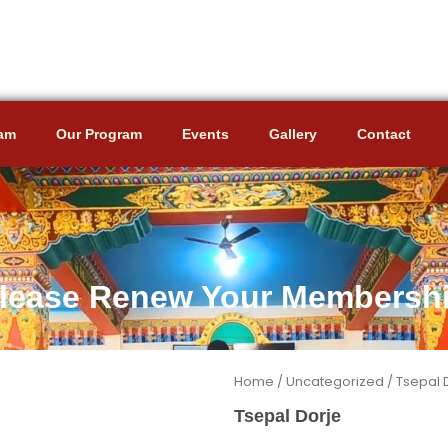
am
Our Program
Events
Gallery
Contact
lease Renew Your Membersh
Home
/
Uncategorized
/ Tsepal 
Tsepal Dorje