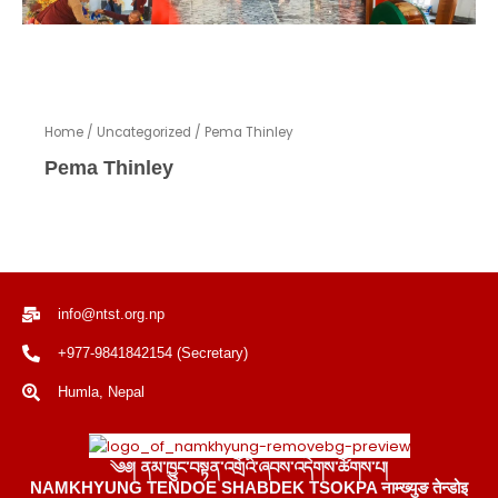
Home
/
Uncategorized
/ Pema Thinley
Pema Thinley
info@ntst.org.np
+977-9841842154 (Secretary)
Humla, Nepal
༄༅། ནམ་ཁྱུང་བསྟན་འགྲོའི་ཞབས་འདེགས་ཚོགས་པ།
NAMKHYUNG TENDOE SHABDEK TSOKPA नाम्ख्युङ तेन्डोइ